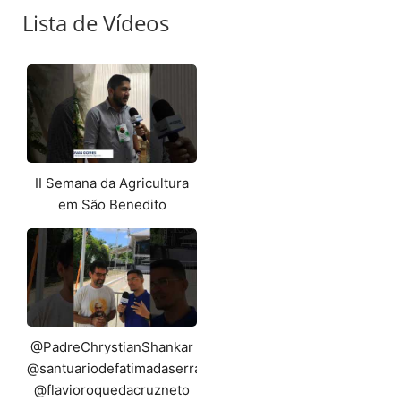
Lista de Vídeos
II Semana da Agricultura
em São Benedito
@PadreChrystianShankar
@santuariodefatimadaserragrande
@flavioroquedacruzneto