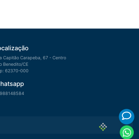
ocalização
a Capitão Carapeba, 67 - Centro
o Benedito/CE
p: 62370-000
hatsapp
988148584