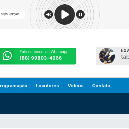
NO A
Fale conosco via Whatsapp
ta
(88) 99803-4666
rogramação
Locutores
Vídeos
Contato