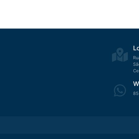
L
Ru
Sã
Ce
W
85