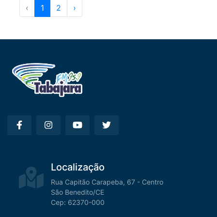
‹
1
2
›
Localização
Rua Capitão Carapeba, 67 - Centro
São Benedito/CE
Cep: 62370-000