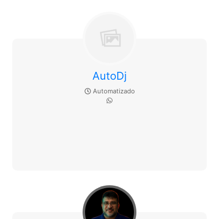
AutoDj
Automatizado